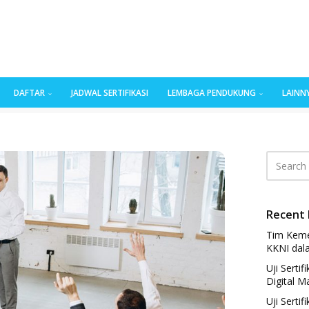
DAFTAR
JADWAL SERTIFIKASI
LEMBAGA PENDUKUNG
LAINN
Recent 
Tim Keme
KKNI dal
Uji Serti
Digital M
Uji Sertif