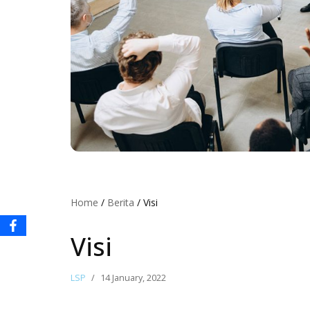
PT. MULTI KREASI BANGSA
PT. EDU DIGITAL ASIA
LAINNYA
APPI
BNSP
Home
/
Berita
/
Visi
Visi
LSP
14 January, 2022